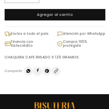
cantidad
cantidad
para
para
Agregar al carrito
CHAQUIRA
CHAQUIRA
CAFE
CAFE
IRISADO
IRISADO
X
X
Envíos a todo el país
Atención por WhatsApp
125
125
GRAMOS
GRAMOS
Financia con
Compra 100%
Sistecrédito
protegida
CHAQUIRA CAFE IRISADO X 125 GRAMOS
Compartir: