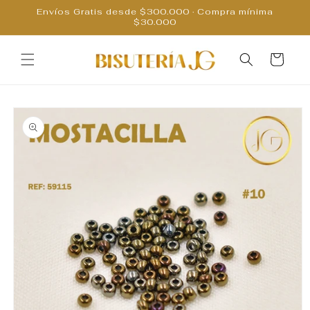
Ir
Envíos Gratis desde $300.000 · Compra mínima
directamente
$30.000
al contenido
Carrito
Ir
directamente
a la
información
del producto