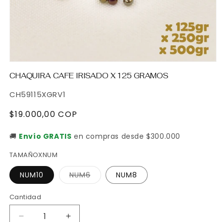
Abrir
elemento
CHAQUIRA CAFE IRISADO X 125 GRAMOS
multimedia
1
SKU:
CH59115XGRV1
en
una
ventana
Precio
$19.000,00 COP
modal
habitual
🚚
Envío GRATIS
en compras desde $300.000
TAMAÑOXNUM
Variante
NUM10
NUM6
NUM8
agotada
o
no
Cantidad
Cantidad
disponible
Reducir
Aumentar