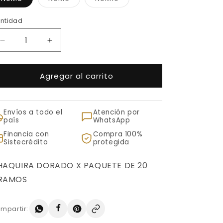
agotada
agotada
o
o
no
no
ntidad
ntidad
disponible
disponible
Reducir
Aumentar
cantidad
cantidad
para
para
Agregar al carrito
CHAQUIRA
CHAQUIRA
DORADO
DORADO
X
X
PAQUETE
PAQUETE
Envíos a todo el
Atención por
DE
DE
país
WhatsApp
20
20
Financia con
Compra 100%
GRAMOS
GRAMOS
Sistecrédito
protegida
HAQUIRA DORADO X PAQUETE DE 20
RAMOS
mpartir: