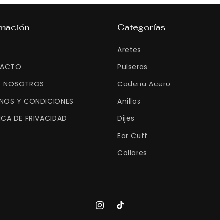
modal
rmación
Categorías
Aretes
ACTO
Pulseras
E NOSOTROS
Cadena Acero
INOS Y CONDICIONES
Anillos
ICA DE PRIVACIDAD
Dijes
Ear Cuff
Collares
Instagram
TikTok