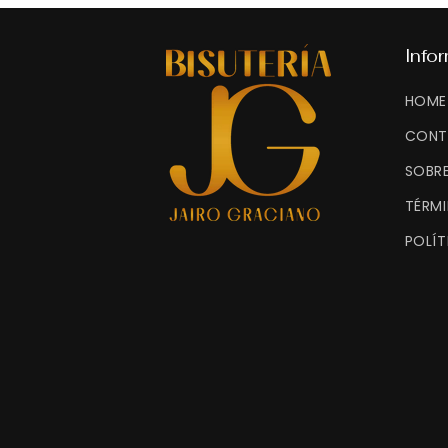
modal
Info
HOME
CONT
SOBR
TÉRM
POLÍT