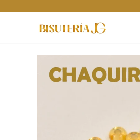
Ir
directamente
al contenido
Ir
directamente
a la
información
del producto