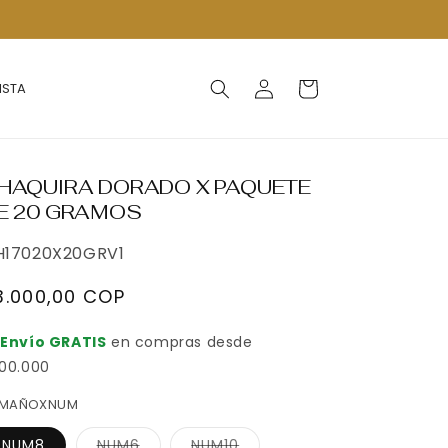
Iniciar
Carrito
ISTA
sesión
HAQUIRA DORADO X PAQUETE
E 20 GRAMOS
U:
H17020X20GRV1
recio
3.000,00 COP
abitual
Envío GRATIS
en compras desde
00.000
AMAÑOXNUM
Variante
Variante
NUM8
NUM6
NUM10