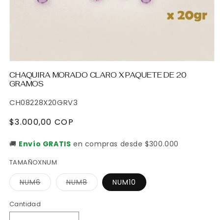
Abrir
elemento
CHAQUIRA MORADO CLARO X PAQUETE DE 20
multimedia
GRAMOS
1
en
SKU:
una
CH08228X20GRV3
ventana
modal
Precio
$3.000,00 COP
habitual
🚚
Envío GRATIS
en compras desde $300.000
TAMAÑOXNUM
Variante
Variante
NUM6
NUM8
NUM10
agotada
agotada
o
o
no
no
Cantidad
Cantidad
disponible
disponible