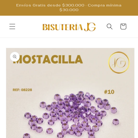
Ir
Envíos Gratis desde $300.000 · Compra mínima
directamente
$30.000
al contenido
Carrito
Ir
directamente
a la
información
del producto