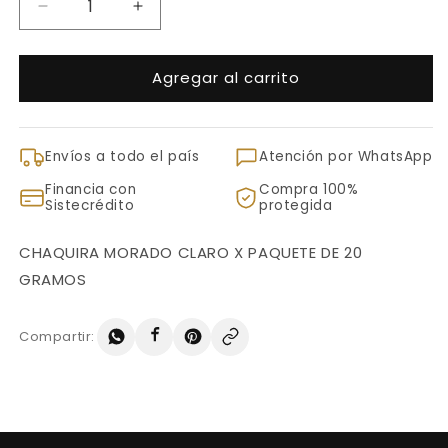
Reducir
Aumentar
cantidad
cantidad
para
para
Agregar al carrito
CHAQUIRA
CHAQUIRA
MORADO
MORADO
CLARO
CLARO
X
X
Envíos a todo el país
Atención por WhatsApp
PAQUETE
PAQUETE
DE
DE
Financia con
Compra 100%
20
20
Sistecrédito
protegida
GRAMOS
GRAMOS
CHAQUIRA MORADO CLARO X PAQUETE DE 20
GRAMOS
Compartir: