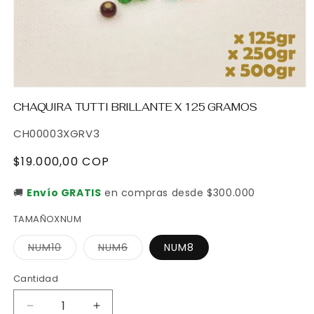
Abrir
elemento
CHAQUIRA TUTTI BRILLANTE X 125 GRAMOS
multimedia
1
SKU:
CH00003XGRV3
en
una
ventana
Precio
$19.000,00 COP
modal
habitual
🚚
Envío GRATIS
en compras desde $300.000
TAMAÑOXNUM
Variante
Variante
NUM10
NUM6
NUM8
agotada
agotada
o
o
no
no
Cantidad
Cantidad
disponible
disponible
Reducir
Aumentar