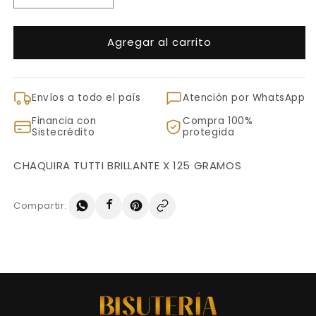
cantidad
cantidad
para
para
Agregar al carrito
CHAQUIRA
CHAQUIRA
TUTTI
TUTTI
BRILLANTE
BRILLANTE
X
X
Envíos a todo el país
Atención por WhatsApp
125
125
GRAMOS
GRAMOS
Financia con
Compra 100%
Sistecrédito
protegida
CHAQUIRA TUTTI BRILLANTE X 125 GRAMOS
Compartir: