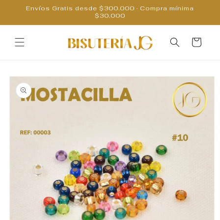
Ir
Envíos Gratis desde $300.000 · Compra mínima
directamente
$30.000
al contenido
Carrito
Ir
directamente
a la
información
del producto